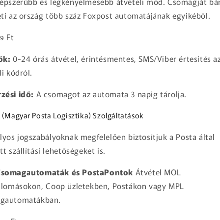
népszerűbb és legkényelmesebb átvételi mód. Csomagját bá
ti az ország több száz Foxpost automatájának egyikéből.
Ft
9
ök:
0-24 órás átvétel, érintésmentes, SMS/Viber értesítés a
li kódról.
zési idő:
A csomagot az automata 3 napig tárolja.
 (Magyar Posta Logisztika) Szolgáltatások
lyos jogszabályoknak megfelelően biztosítjuk a Posta által
tt szállítási lehetőségeket is.
somagautomaták és PostaPontok
Átvétel MOL
állomásokon, Coop üzletekben, Postákon vagy MPL
gautomatákban.