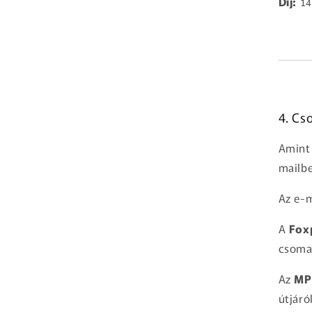
Díj:
14
4. Cs
Amint 
mailbe
Az e-m
A
Fox
csoma
Az
MP
útjáról