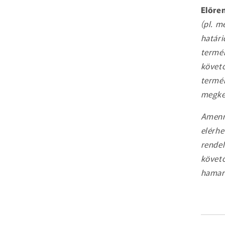
Előre
(pl. m
határi
termék
követő
termék
megkez
Amenny
elérhe
rendel
követő
hamara