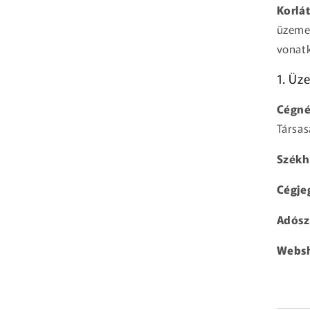
Korlát
üzeme
vonatk
1. Üz
Cégné
Társa
Székh
Cégje
Adós
Webs