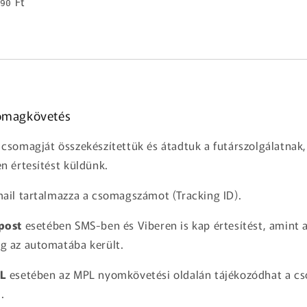
Ft
90
omagkövetés
csomagját összekészítettük és átadtuk a futárszolgálatnak,
n értesítést küldünk.
ail tartalmazza a csomagszámot (Tracking ID).
post
esetében SMS-ben és Viberen is kap értesítést, amint 
g az automatába került.
L
esetében az MPL nyomkövetési oldalán tájékozódhat a c
.