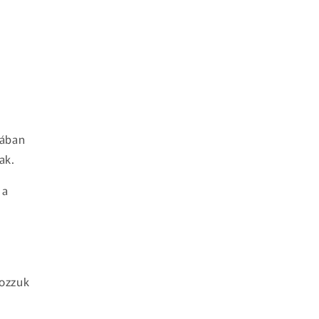
lában
ak.
 a
gozzuk