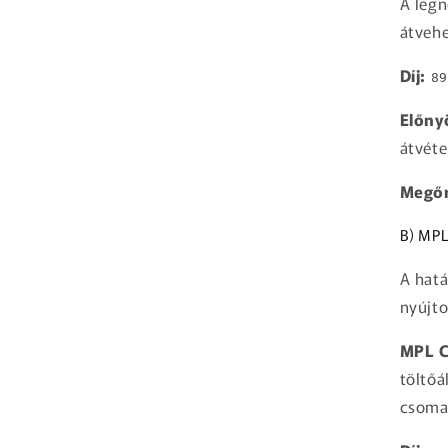
A leg
átvehe
Díj:
89
Előny
átvéte
Megőr
B) MPL
A hatá
nyújto
MPL C
töltő
csoma