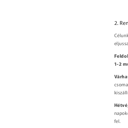
2. Ren
Célun
eljuss
Feldol
1-2 m
Várhat
csoma
kiszáll
Hétvé
napok
fel.