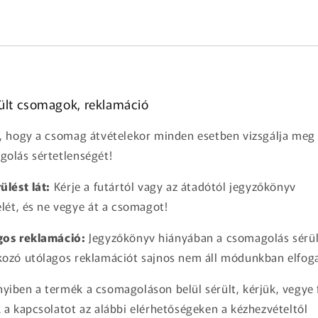
rült csomagok, reklamáció
, hogy a csomag átvételekor minden esetben vizsgálja meg
olás sértetlenségét!
ülést lát:
Kérje a futártól vagy az átadótól jegyzőkönyv
elét, és ne vegye át a csomagot!
gos reklamáció:
Jegyzőkönyv hiányában a csomagolás sérü
ozó utólagos reklamációt sajnos nem áll módunkban elfog
iben a termék a csomagoláson belül sérült, kérjük, vegye 
 a kapcsolatot az alábbi elérhetőségeken a kézhezvételtől