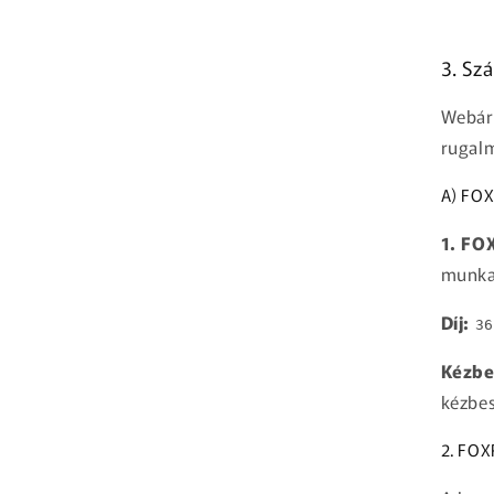
3. Szá
Webáru
rugal
A) FO
1. FO
munkah
Díj:
36
Kézbe
kézbes
2. FO