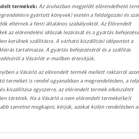
ndelt termékek:
Az áruházban megjelölt előrendelhető ter
egrendelésre gyártott könyvek) esetén a feldolgozási és száll
dők eltérnek a fenti általános szabályoktól. Az Előrendelt
ek az előrendelési időszak lezárását és a gyártás befejezés
en kerülnek szállításra. A várható kiszállítási időpontot a
leírás tartalmazza. A gyártás befejezéséről és a szállítás
déséről a Vásárlót e-mailben értesítjük.
iben a Vásárló az előrendelt termék mellett raktárról azo
tő terméket is rendel ugyanabban a megrendelésben, a telj
és kiszállítása egyszerre, az előrendelt termék elkészültét
en történik. Ha a Vásárló a nem előrendelt terméke(ke)t
bb szeretné megkapni, kérjük, azokat külön rendelésben ad