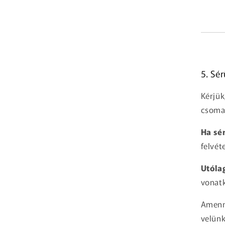
5. Sé
Kérjük
csomag
Ha sér
felvét
Utóla
vonatk
Amenny
velünk