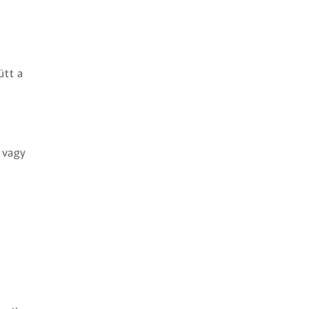
ütt a
 vagy