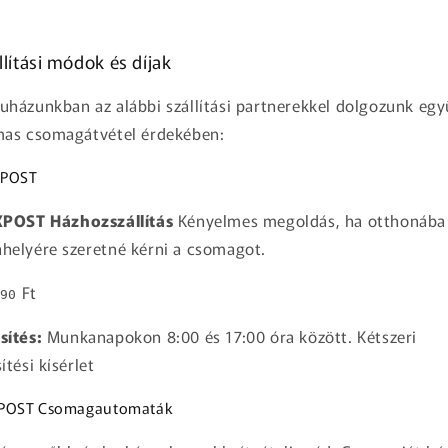
llítási módok és díjak
házunkban az alábbi szállítási partnerekkel dolgozunk egy
mas csomagátvétel érdekében:
XPOST
XPOST Házhozszállítás
Kényelmes megoldás, ha otthonába
elyére szeretné kérni a csomagot.
Ft
90
sítés:
Munkanapokon 8:00 és 17:00 óra között. Kétszeri
ítési kísérlet
XPOST Csomagautomaták