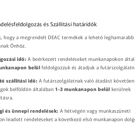
delésfeldolgozás és Szállítási határidők
k, hogy a megrendelt DEAC termékek a lehető leghamarabb
anak Önhöz.
gozási idő:
A beérkezett rendeléseket munkanapokon álta
unkanapon belül
feldolgozzuk és átadjuk a futárszolgálatn
ó szállítási idő:
A futárszolgálatnak való átadást követően
gok belföldön általában
1-3 munkanapon belül
kerülnek
ításra.
gi és ünnepi rendelések:
A hétvégén vagy munkaszüneti
on leadott rendeléseket a következő első munkanapon dol