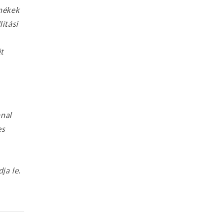
mékek
ítási
ét
nnal
es
ja le.