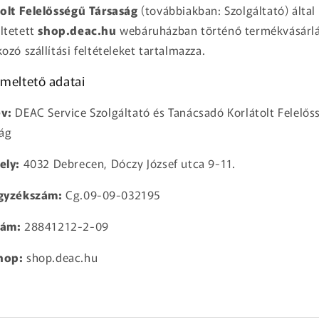
olt Felelősségű Társaság
(továbbiakban: Szolgáltató) által
ltetett
shop.deac.hu
webáruházban történő termékvásárl
ozó szállítási feltételeket tartalmazza.
emeltető adatai
v:
DEAC Service Szolgáltató és Tanácsadó Korlátolt Felelős
ság
ely:
4032 Debrecen, Dóczy József utca 9-11.
gyzékszám:
Cg.09-09-032195
zám:
28841212-2-09
hop:
shop.deac.hu